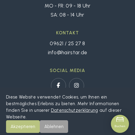
MO - FR: 09 - 18 Uhr
SA: 08 - 14 Uhr
KONTAKT
09621 / 25 27 8
info@hairstar.de
SOCIAL MEDIA
Diese Website verwendet Cookies, um Ihnen ein
bestmögliches Erlebnis zu bieten. Mehr Informationen
finden Sie in unserer
Datenschutzerklärung
auf dieser
Kontakt
Impressum
Datenschutz
Webseite.
Akzeptieren
Ablehnen
Buchen
© 2025 Hairstar | Website
Domdesign